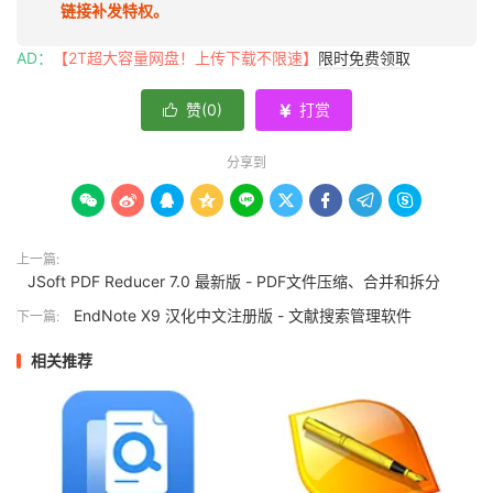
链接补发特权。
AD：
【2T超大容量网盘！上传下载不限速】
限时免费领取
赞(
0
)
打赏


分享到









上一篇:
JSoft PDF Reducer 7.0 最新版 - PDF文件压缩、合并和拆分
EndNote X9 汉化中文注册版 - 文献搜索管理软件
下一篇:
相关推荐